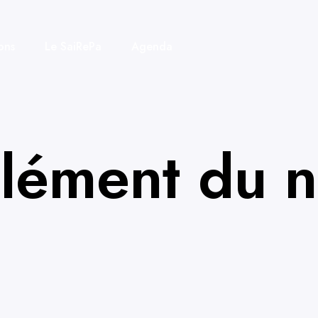
ons
Le SaiRePa
Agenda
lément du n