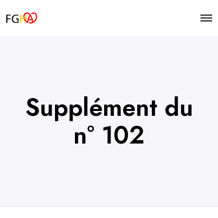
O
p
e
n
M
e
n
u
Supplément du
n° 102