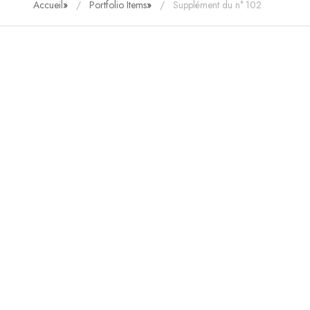
Accueil
»
Portfolio Items
»
Supplément du n° 102