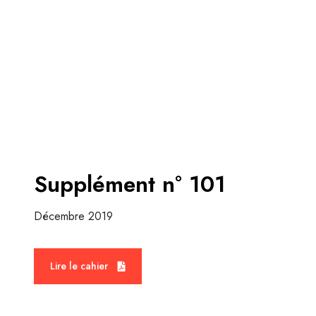
Supplément n° 101
Décembre 2019
Lire le cahier
M
o
r