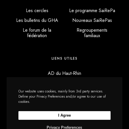
v
Les cercles
Le programme SaiRePa
u
Les bulletins du GHA
Nouveaux SaiRePas
Le forum de la
Regroupements
e
fédération
familiaux
s
É
LIENS UTILES
v
AD du Haut-Rhin
è
AD du Bas-Rhin
Our website uses cookies, mainly from 3rd party services.
Centre de Recherches sur l’Histoire des Familles
n
Define your Privacy Preferences and/or agree to our use of
cookies.
e
I Agree
m
©2023 FGHA (design : S.G.)
Privacy Preferences