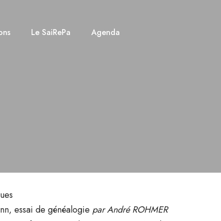
ons
Le SaiRePa
Agenda
4e trimestr
ques
nn, essai de généalogie
par André ROHMER