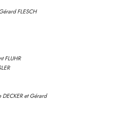
t Gérard FLESCH
ent FLUHR
SLER
e DECKER et Gérard
M
o
r
e
d