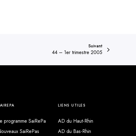
e
t
a
i
l
s
Suivant
44 – 1er trimestre 2005
AIREPA
LIENS UTILES
e programme SaiRePa
AD du Haut-Rhin
ouveaux SaiRePas
AD du Bas-Rhin