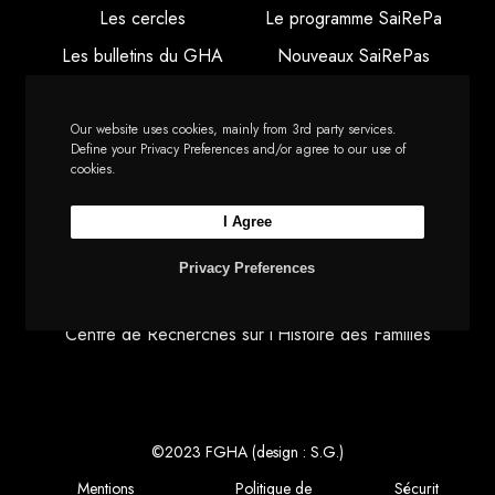
Les cercles
Le programme SaiRePa
Les bulletins du GHA
Nouveaux SaiRePas
Le forum de la
Regroupements
fédération
familiaux
Our website uses cookies, mainly from 3rd party services.
Define your Privacy Preferences and/or agree to our use of
cookies.
LIENS UTILES
I Agree
AD du Haut-Rhin
Privacy Preferences
AD du Bas-Rhin
Centre de Recherches sur l’Histoire des Familles
©2023 FGHA (design : S.G.)
Mentions
Politique de
Sécurit