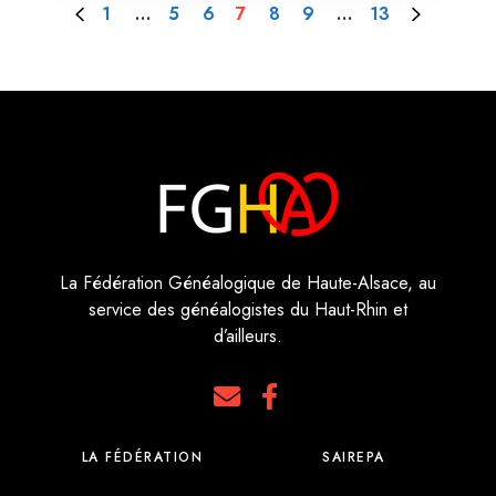
1
…
5
6
7
8
9
…
13
La Fédération Généalogique de Haute-Alsace, au
service des généalogistes du Haut-Rhin et
d’ailleurs.
LA FÉDÉRATION
SAIREPA