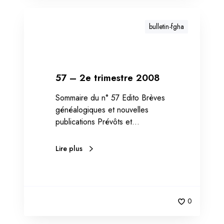
i
l
s
bulletin-fgha
57 – 2e trimestre 2008
Sommaire du n° 57 Edito Brèves
généalogiques et nouvelles
publications Prévôts et…
Lire plus
0