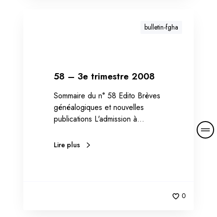
bulletin-fgha
58 – 3e trimestre 2008
Sommaire du n° 58 Edito Brèves
généalogiques et nouvelles
publications L'admission à…
M
o
Lire plus
r
e
d
e
0
t
a